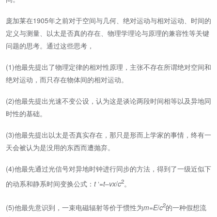
庞加莱在1905年之前对于空间与几何、绝对运动与相对运动、时间的
定义与测量、以太是否真的存在、物理学理论与原理的兼容性等关键
问题的思考。通过这些思考，
(1)他最先提出了物理定律的相对性原理，主张不存在所谓绝对空间和
绝对运动，而只存在物体间的相对运动。
(2)他最先提出光速不变公设，认为这是谈论两段时间相等以及异地同
时性的基础。
(3)他最先提出以太是否真实存在，那只是形而上学家的事情，终有一
天会被认为是没用的东西而遭抛弃。
(4)他最先通过光信号对异地时钟进行同步的方法，得到了一级近似下
2
的动系和静系时间变换公式：
t
‘=
t
–
vx
/
c
。
2
(5)他最先意识到，一束电磁辐射等价于惯性为
m
=
E
/
c
的一种假想流