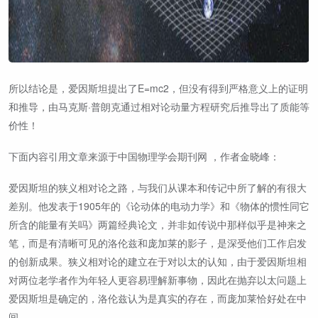
所以结论是，爱因斯坦提出了E=mc2，但没有得到严格意义上的证明
和推导，由马克斯·普朗克通过相对论动量方程研究后推导出了质能等
价性！
下面内容引用文章来源于中国物理学会期刊网 ，作者金晓峰：
爱因斯坦的狭义相对论之路，与我们从课本和传记中所了解的有很大
差别。他发表于1905年的《论动体的电动力学》和《物体的惯性同它
所含的能量有关吗》两篇经典论文，并非如传说中那样似乎是神来之
笔，而是有清晰可见的洛伦兹和庞加莱的影子，是深受他们工作启发
的创新成果。狭义相对论的建立在于对以太的认知，由于爱因斯坦相
对两位老学者作为年轻人更容易理解新事物，因此在抛弃以太问题上
爱因斯坦是确定的，洛伦兹认为是真实的存在，而庞加莱恰好处在中
间。